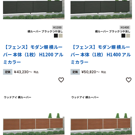
【フェンス】モダン塀 横ルー
【フェンス】モダン塀 横ルー
バー 本体（1枚） H1200 アル
バー 本体（1枚） H1400 アル
ミカラー
ミカラー
¥
43,230
¥
50,820
定価
定価
税込
税込