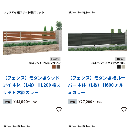
【フェンス】モダン塀ウッド
【フェンス】モダン塀 横ルー
アイ 本体（1枚） H1200 横ス
バー 本体（1枚） H600 アル
リット 木調カラー
ミカラー
¥
43,890
¥
27,280
定価
定価
税込
税込