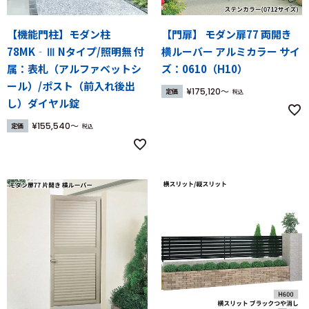
【機能門柱】モダン柱
【門扉】 モダン扉77 両開き
78MK‐Ⅲ Nタイプ/照明無 付
横ルーバー アルミカラー サイ
属：表札（アルファベットシ
ズ：0610（H10）
ール）/ポスト（前入れ後出
¥
175,120
定価
税込
し）ダイヤル錠
¥
155,540
定価
税込