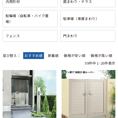
汎用形材
庭まわり・テラス
駐輪場（自転車・バイク置
駐車場（車庫まわり）
場）
フェンス
門まわり
並び替え
おすすめ順
新着順
価格が安い順
価格が高い順
59
件中
1
-
20
件表示