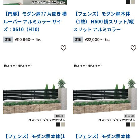
【門扉】モダン扉77 片開き 横
【フェンス】モダン塀 本体
ルーバー アルミカラー サイ
（1枚） H600 横スリット/縦
ズ：0610（H10）
スリット アルミカラー
¥
110,660
¥
22,000
定価
定価
税込
税込
【フェンス】モダン塀 本体(1
【フェンス】モダン塀 本体