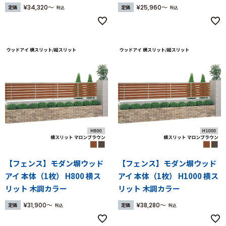
¥
34,320
¥
25,960
定価
定価
税込
税込
【フェンス】モダン塀ウッド
【フェンス】モダン塀ウッド
アイ 本体（1枚） H800 横ス
アイ 本体（1枚） H1000 横ス
リット 木調カラー
リット 木調カラー
¥
31,900
¥
38,280
定価
定価
税込
税込