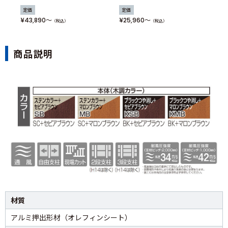
定価
定価
定
¥43,890
¥25,960
¥4
（税込）
（税込）
商品説明
材質
アルミ押出形材（オレフィンシート）