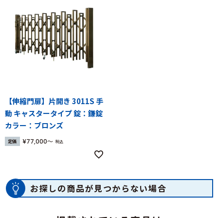
【伸縮門扉】片開き 3011S 手
動 キャスタータイプ 錠：鎌錠
カラー：ブロンズ
¥
77,000
定価
税込
お探しの商品が見つからない場合