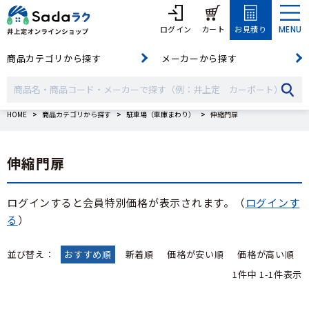
ログイン
カート
お見積り
MENU
商品カテゴリから探す
メーカーから探す
HOME
商品カテゴリから探す
駐車場（車庫まわり）
伸縮門扉
伸縮門扉
ログインすると会員特別価格が表示されます。（
ログインす
る
）
並び替え
おすすめ順
新着順
価格が安い順
価格が高い順
1
件中
1
-
1
件表示