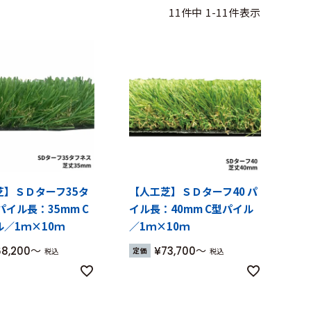
11
件中
1
-
11
件表示
芝】ＳＤターフ35タ
【人工芝】ＳＤターフ40 パ
パイル長：35mm C
イル長：40mm C型パイル
／1ｍ×10ｍ
／1ｍ×10ｍ
68,200
¥
73,700
定価
税込
税込