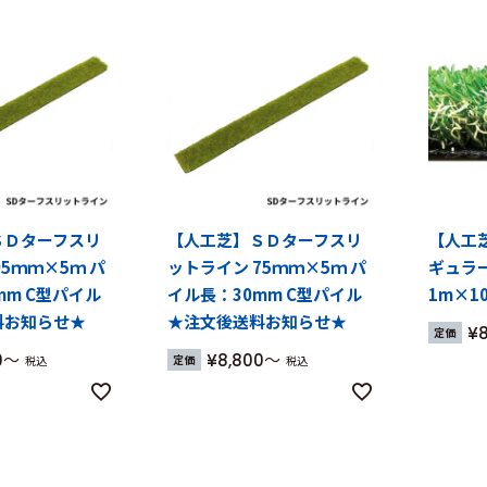
ＳＤターフスリ
【人工芝】ＳＤターフスリ
【人工
5ｍｍ×5ｍ パ
ットライン 75ｍｍ×5ｍ パ
ギュラー
mm C型パイル
イル長：30mm C型パイル
1m×1
料お知らせ★
★注文後送料お知らせ★
¥
定価
0
¥
8,800
定価
税込
税込