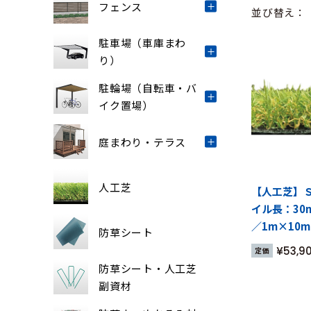
フェンス
並び替え
駐車場（車庫まわ
り）
駐輪場（自転車・バ
イク置場）
庭まわり・テラス
人工芝
【人工芝】Ｓ
イル長：30
／1m×10m
防草シート
¥
53,9
定価
防草シート・人工芝
副資材