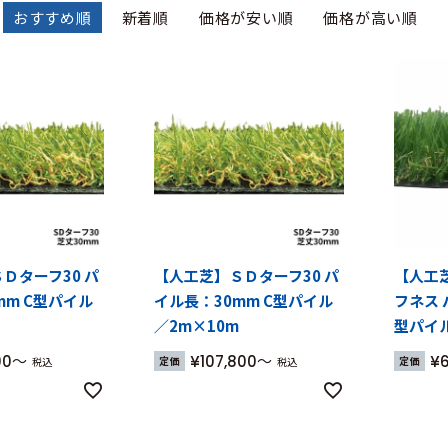
おすすめ順
新着順
価格が安い順
価格が高い順
Ｄターフ30 パ
【人工芝】ＳＤターフ30 パ
【人工
mm C型パイル
イル長：30mm C型パイル
フネス 
／2m×10m
型パイル
00
¥
107,800
¥
定価
定価
税込
税込