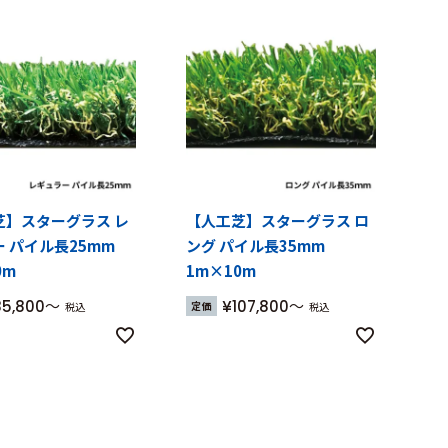
芝】スターグラス レ
【人工芝】スターグラス ロ
 パイル長25mm
ング パイル長35mm
0m
1m×10m
85,800
¥
107,800
定価
税込
税込