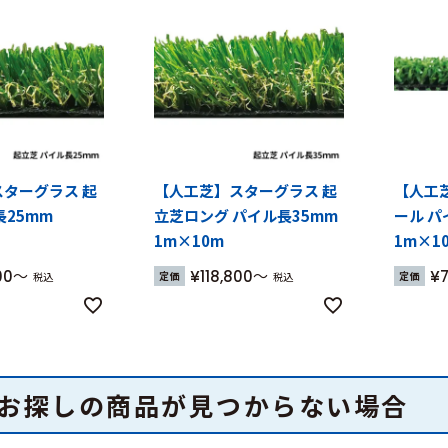
ターグラス 起
【人工芝】スターグラス 起
【人工
長25mm
立芝ロング パイル長35mm
ール パ
1m×10m
1m×1
00
¥
118,800
¥
定価
定価
税込
税込
お探しの商品が見つからない場合