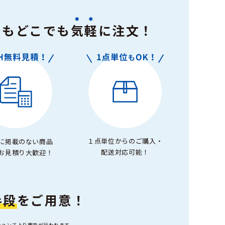
でもどこでも
気軽
に注文！
１点単位からのご購入・
に掲載のない商品
配送対応可能！
お見積り大歓迎！
手段
をご用意！
ションズより審査が行われます。