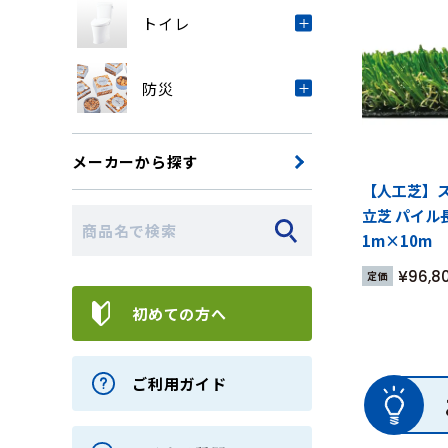
トイレ
防災
メーカーから探す
【人工芝】ス
立芝 パイル
1m×10m
¥
96,8
定価
初めての方へ
ご利用ガイド