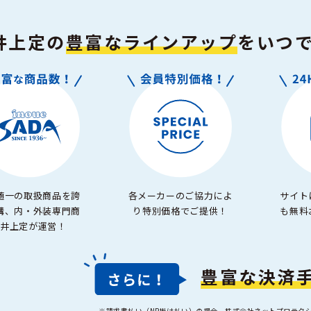
井上定の
豊富なラインアップ
を
いつ
随一の取扱商品を誇
各メーカーのご協力によ
サイト
構、内・外装専門商
り特別価格でご提供！
も無料
井上定が運営！
豊富な決済
※請求書払い（NP掛け払い）の場合、株式会社ネットプロテク