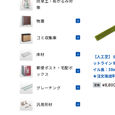
防草土・ぬかるみ対
策
物置
ゴミ収集庫
床材
【人工芝】
ットライン 9
郵便ポスト・宅配ボ
イル長：30
ックス
★注文後送
¥
8,80
定価
グレーチング
汎用形材