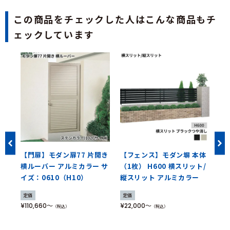
この商品をチェックした人はこんな商品もチ
ェックしています
着
【門扉】モダン扉77 片開き
【フェンス】モダン塀 本体
【
(固
横ルーバー アルミカラー サ
（1枚） H600 横スリット/
剤
 緑
イズ：0610（H10）
縦スリット アルミカラー
ー
料お
送
定価
定価
¥110,660
¥22,000
（税込）
（税込）
定
¥1,