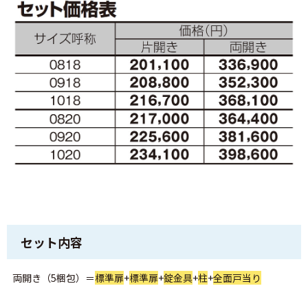
セット内容
両開き（5梱包）＝
標準扉
+
標準扉
+
錠金具
+
柱
+
全面戸当り