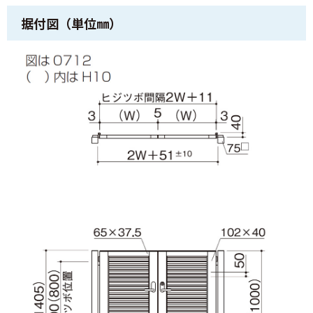
据付図（単位㎜）