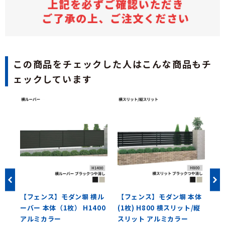
この商品をチェックした人はこんな商品もチ
ェックしています
ン
【フェンス】モダン塀 横ル
【フェンス】モダン塀 本体
【
本セ
ーバー 本体（1枚） H1400
(1枚) H800 横スリット/縦
き
リカ
アルミカラー
スリット アルミカラー
サ