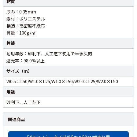
材質
厚み：0.35mm
素材：ポリエステル
構造：高密度不織布
質量：100g/㎡
性能
耐用年数：砂利下、人工芝下使用で半永久的
遮光率：98.0％以上
サイズ（ｍ）
W0.5×L50/W1.0×L25/W1.0×L50/W2.0×L25/W2.0×L50
用途
砂利下、人工芝下
関連商品