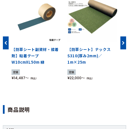
芝
【防草シート副資材・接着
【防草シート】ナックス
【
剤】粘着テープ
S310(厚み2mm)／
エ
後送
W10cmXL50m 緑
1m×25m
/
定価
定価
定
¥14,487
¥22,000
¥3
（税込）
（税込）
商品説明