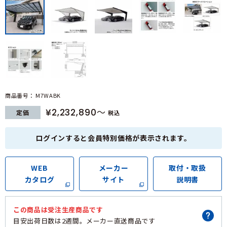
商品番号
M7WABK
¥
2,232,890
定価
税込
ログインすると会員特別価格が表示されます。
WEB
メーカー
取付・取扱
カタログ
サイト
説明書
この商品は
受注生産商品
です
目安出荷日数は
2週間。メーカー直送商品
です