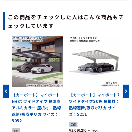
この商品をチェックした人はこんな商品もチ
ェックしています
ー
【カーポート】マイポート
【カーポート】マイポート7
【
セッ
Next ワイドタイプ 標準高
ワイドタイプSC色 屋根材：
ワ
遮
アルミカラー 屋根材：熱線
熱線遮断/吸収ポリカ サイ
熱
ト
遮断/吸収ポリカ サイズ：
ズ：5251
ズ
5052
定価
定
¥2,091,210
¥2,
定価
（税込）