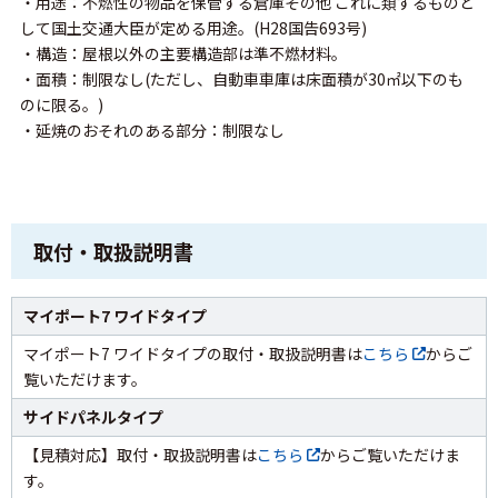
・用途：不燃性の物品を保管する倉庫その他 これに類するものと
して国土交通大臣が定める用途。(H28国告693号)
・構造：屋根以外の主要構造部は準不燃材料。
・面積：制限なし(ただし、自動車車庫は床面積が30㎡以下のも
のに限る。)
・延焼のおそれのある部分：制限なし
取付・取扱説明書
マイポート7 ワイドタイプ
マイポート7 ワイドタイプの取付・取扱説明書は
こちら
からご
覧いただけます。
サイドパネルタイプ
【見積対応】取付・取扱説明書は
こちら
からご覧いただけま
す。